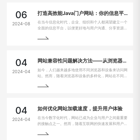
06
打造高效能Java门户网站：你的信息平台解决方案
在当今信息化时代，企业、组织和个人都渴望建立一个
2024-08
全面的信息平台，以便更好地与用户沟通、分享资源和
提供服务。Java作为一种强大且灵活的编程语言，成
为构建门户网站的首选技术之一。
04
网站兼容性问题解决方法——从浏览器到设备的完美适配
如今，人们越来越多地使用不同浏览器和设备来访问网
2024-04
站。然而，随着浏览器和设备的多样化，网站在不同平
台上的兼容性问题也逐渐凸显出来。为了让用户无论是
在电脑、手机、平板上都能有良好的使用体验，我们需
要找到解决这些问题的方法。
04
如何优化网站加载速度，提升用户体验
在当今数字化时代，网站已成为企业与用户之间最重要
2024-04
的接触点之一。然而，随着互联网的快速发展和用户需
求的不断提高，网站加载速度成为了用户留存与转化的
重要因素。一般来说，如果一个网站的加载速度过慢，