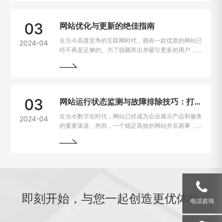
用户很可能会选择离开，从而损失潜在的业务机会。因
此，如何解决网站加载速度过慢的问题，提升用户体
验，成为了每个网站主的重要课题。
03
网站优化与更新的绝佳指南
在当今高度竞争的互联网时代，拥有一款优质的网站已
2024-04
经不再是足够的。为了脱颖而出并吸引更多的用户，持
续优化和更新网站变得至关重要。本文将为您详细介绍
如何进行网站的持续优化与更新，以帮助您实现网站的
最大化价值。阅读本文，您将掌握一些最佳实践和关键
技巧，助您的网站在竞争激烈的市场中脱颖而出。
03
网站运行状态监测与故障排除技巧：打造稳定高效的在线平台
在当今数字化时代，网站已经成为企业展示产品和服务
2024-04
的重要渠道。然而，一个稳定高效的网站并非易事，因
为在运行过程中常常会遇到各种问题和故障。本文将介
绍一些运行状态监测与故障排除的技巧，帮助网站管理
员掌握关键要领，确保网站始终稳定运行。
即刻开始，与您一起创造更优体验
电话咨询