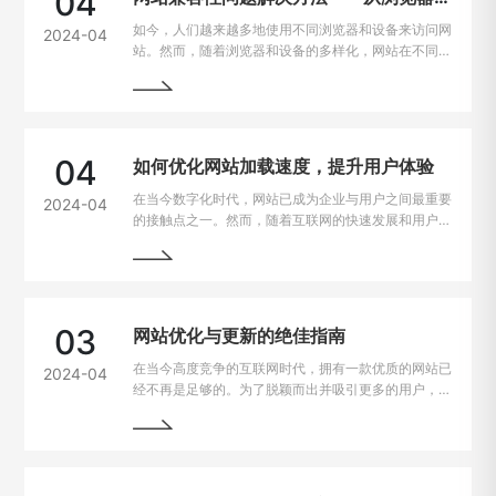
04
如今，人们越来越多地使用不同浏览器和设备来访问网
2024-04
站。然而，随着浏览器和设备的多样化，网站在不同平
台上的兼容性问题也逐渐凸显出来。为了让用户无论是
在电脑、手机、平板上都能有良好的使用体验，我们需
要找到解决这些问题的方法。
04
如何优化网站加载速度，提升用户体验
在当今数字化时代，网站已成为企业与用户之间最重要
2024-04
的接触点之一。然而，随着互联网的快速发展和用户需
求的不断提高，网站加载速度成为了用户留存与转化的
重要因素。一般来说，如果一个网站的加载速度过慢，
用户很可能会选择离开，从而损失潜在的业务机会。因
此，如何解决网站加载速度过慢的问题，提升用户体
验，成为了每个网站主的重要课题。
03
网站优化与更新的绝佳指南
在当今高度竞争的互联网时代，拥有一款优质的网站已
2024-04
经不再是足够的。为了脱颖而出并吸引更多的用户，持
续优化和更新网站变得至关重要。本文将为您详细介绍
如何进行网站的持续优化与更新，以帮助您实现网站的
最大化价值。阅读本文，您将掌握一些最佳实践和关键
技巧，助您的网站在竞争激烈的市场中脱颖而出。